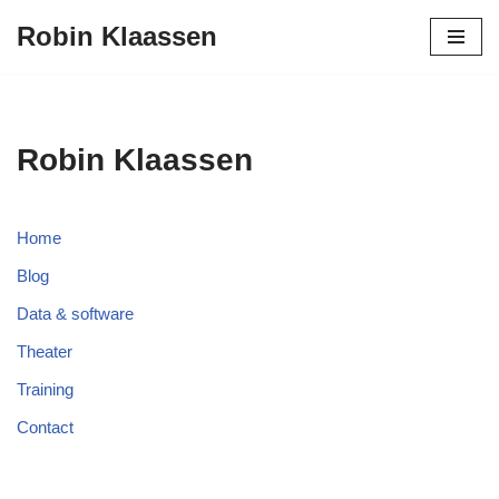
Robin Klaassen
Ga
naar
de
inhoud
Robin Klaassen
Home
Blog
Data & software
Theater
Training
Contact